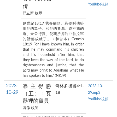
YouTube視頻
传
郑立新 牧师
創世紀18:19 我眷顧他、為要叫他吩
咐他的眾子、和他的眷屬、遵守我的
道、秉公行義、使我所應許亞伯拉罕
的話都成就了。（和合本）Genesis
18:19 For I have known him, in order
that he may command his children
and his household after him, that
they keep the way of the Lord, to do
righteousness and justice, that the
Lord may bring to Abraham what He
has spoken to him.” (NKJV)
2023-
靠主得勝
哥林多後書4:1-
2023-10-
10-29
18
29.mp3
（五）：瓦
YouTube視頻
器裡的寶貝
馮偉 牧師