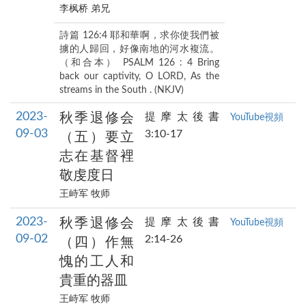
李枫桥 弟兄
詩篇 126:4 耶和華啊，求你使我們被
擄的人歸回，好像南地的河水複流。
（和合本） PSALM 126 : 4 Bring
back our captivity, O LORD, As the
streams in the South . (NKJV)
2023-
秋季退修会
提摩太後書
YouTube視頻
09-03
3:10-17
（五）要立
志在基督裡
敬虔度日
王峙军 牧师
2023-
秋季退修会
提摩太後書
YouTube視頻
09-02
2:14-26
（四）作無
愧的工人和
貴重的器皿
王峙军 牧师