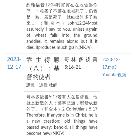
約翰福音12:24我實實在在地告訴你
們，一粒麥子不落在地裡死了，仍舊
是一粒。若是死了，就結出許多子粒
來。（和合本）John12:24Most
assuredly, I say to you, unless agrain
of wheat falls into the ground
anddies, it remains alone; but if it
dies, itproduces much grain.(NKJV)
2023-
靠主得勝
哥林多後書
2023-12-
12-17
5:16-21
17.mp3
（八）：基
YouTube視頻
督的使者
講員：馮偉 牧師
哥林多後書5:17若有人在基督裡，他
就是新造的人；舊事已過，都變成新
的了。（和合本）2 Corinthians 5:17
Therefore, if anyone is in Christ, he is
a new creation; old things have
passed away; behold, all things have
become new.(NKJV)