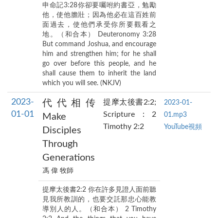
申命記3:28你卻要囑咐約書亞，勉勵
他，使他膽壯；因為他必在這百姓前
面過去，使他們承受你所要觀看之
地。（和合本） Deuteronomy 3:28
But command Joshua, and encourage
him and strengthen him; for he shall
go over before this people, and he
shall cause them to inherit the land
which you will see. (NKJV)
2023-
代代相传
提摩太後書2:2;
2023-01-
01-01
Scripture：2
01.mp3
Make
Timothy 2:2
YouTube視頻
Disciples
Through
Generations
馮 偉 牧師
提摩太後書2:2 你在許多見證人面前聽
見我所教訓的，也要交託那忠心能教
導別人的人。（和合本） 2 Timothy