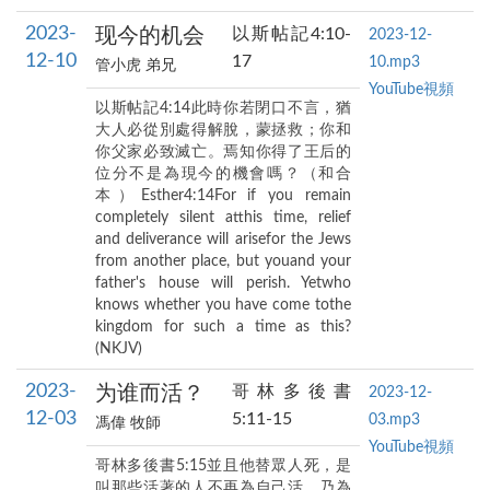
2023-
现今的机会
以斯帖記4:10-
2023-12-
12-10
17
10.mp3
管小虎 弟兄
YouTube視頻
以斯帖記4:14此時你若閉口不言，猶
大人必從別處得解脫，蒙拯救；你和
你父家必致滅亡。焉知你得了王后的
位分不是為現今的機會嗎？（和合
本）Esther4:14For if you remain
completely silent atthis time, relief
and deliverance will arisefor the Jews
from another place, but youand your
father's house will perish. Yetwho
knows whether you have come tothe
kingdom for such a time as this?
(NKJV)
2023-
为谁而活？
哥林多後書
2023-12-
12-03
5:11-15
03.mp3
馮偉 牧師
YouTube視頻
哥林多後書5:15並且他替眾人死，是
叫那些活著的人不再為自己活，乃為