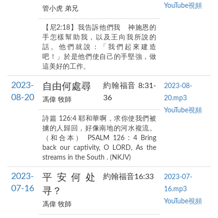
YouTube視頻
管小虎 弟兄
【尼2:18】我告訴他們我 神施恩的
手怎樣幫助我，以及王向我所說的
話。他們就說：「我們起來建造
吧！」於是他們使自己的手堅強，做
這美好的工作。
2023-
自由何處尋
約翰福音 8:31-
2023-08-
08-20
36
20.mp3
馮偉 牧師
YouTube視頻
詩篇 126:4 耶和華啊，求你使我們被
擄的人歸回，好像南地的河水複流。
（和合本） PSALM 126 : 4 Bring
back our captivity, O LORD, As the
streams in the South . (NKJV)
2023-
平安何处
約翰福音16:33
2023-07-
07-16
16.mp3
寻？
YouTube視頻
馮偉 牧師