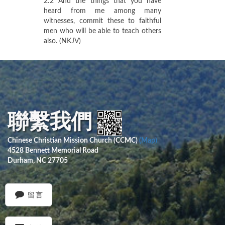
2:2 And the things that you have
heard from me among many
witnesses, commit these to faithful
men who will be able to teach others
also. (NKJV)
聯繫我們
Chinese Christian Mission Church (CCMC)
(Map)
4528 Bennett Memorial Road
Durham, NC 27705
留言