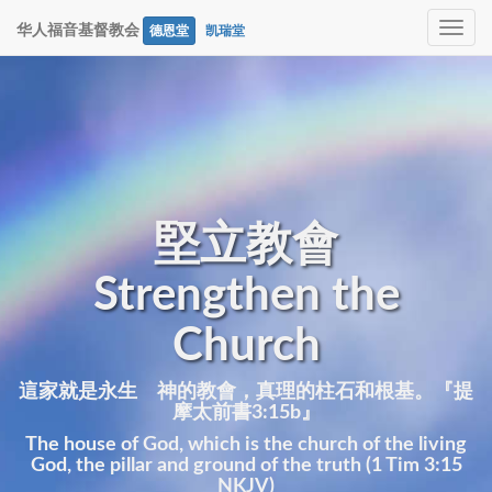
Toggle
华人福音基督教会
德恩堂
凯瑞堂
navig
堅立教會
Strengthen the
Church
這家就是永生 神的教會，真理的柱石和根基。『提
摩太前書3:15b』
The house of God, which is the church of the living
God, the pillar and ground of the truth (1 Tim 3:15
NKJV)