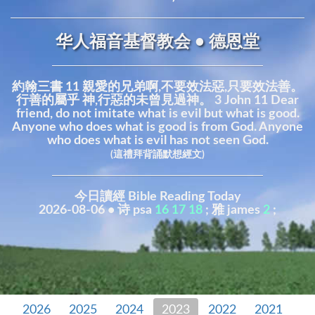
华人福音基督教会 • 德恩堂
約翰三書 11 親愛的兄弟啊,不要效法惡,只要效法善。
行善的屬乎 神,行惡的未曾見過神。 3 John 11 Dear
friend, do not imitate what is evil but what is good.
Anyone who does what is good is from God. Anyone
who does what is evil has not seen God.
(這禮拜背誦默想經文)
今日讀經 Bible Reading Today
2026-08-06 • 诗 psa
16
17
18
; 雅 james
2
;
2026
2025
2024
2023
2022
2021