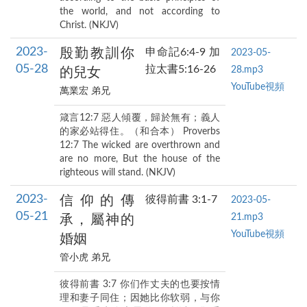
the world, and not according to
Christ. (NKJV)
2023-
殷勤教訓你
申命記6:4-9 加
2023-05-
05-28
拉太書5:16-26
28.mp3
的兒女
YouTube視頻
萬業宏 弟兄
箴言12:7 惡人傾覆，歸於無有；義人
的家必站得住。（和合本） Proverbs
12:7 The wicked are overthrown and
are no more, But the house of the
righteous will stand. (NKJV)
2023-
信仰的傳
彼得前書 3:1-7
2023-05-
05-21
21.mp3
承，屬神的
YouTube視頻
婚姻
管小虎 弟兄
彼得前書 3:7 你们作丈夫的也要按情
理和妻子同住；因她比你软弱，与你