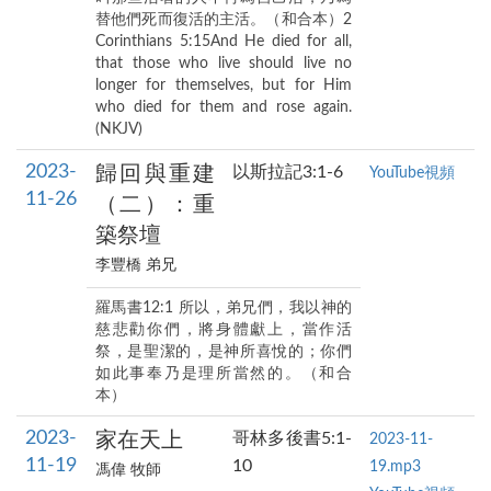
替他們死而復活的主活。（和合本）2
Corinthians 5:15And He died for all,
that those who live should live no
longer for themselves, but for Him
who died for them and rose again.
(NKJV)
2023-
歸回與重建
以斯拉記3:1-6
YouTube視頻
11-26
（二）：重
築祭壇
李豐橋 弟兄
羅馬書12:1 所以，弟兄們，我以神的
慈悲勸你們，將身體獻上，當作活
祭，是聖潔的，是神所喜悅的；你們
如此事奉乃是理所當然的。（和合
本）
2023-
家在天上
哥林多後書5:1-
2023-11-
11-19
10
19.mp3
馮偉 牧師