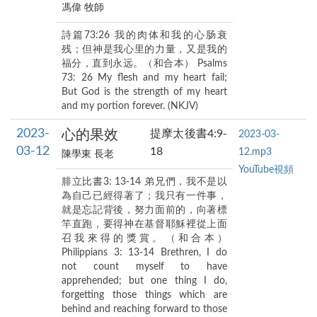
馮偉 牧師
詩篇73:26 我的肉体和我的心肠衰
残；但神是我心里的力量，又是我的
福分，直到永远。（和合本） Psalms
73: 26 My flesh and my heart fail;
But God is the strength of my heart
and my portion forever. (NKJV)
2023-
心的果效
提摩太後書4:9-
2023-03-
03-12
18
12.mp3
陳學東 長老
YouTube視頻
腓立比書3: 13-14 弟兄們，我不是以
為自己已經得著了；我只有一件事，
就是忘記背後，努力面前的，向著標
竿直跑，要得神在基督耶穌裡從上面
召我來得的獎賞。（和合本）
Philippians 3: 13-14 Brethren, I do
not count myself to have
apprehended; but one thing I do,
forgetting those things which are
behind and reaching forward to those