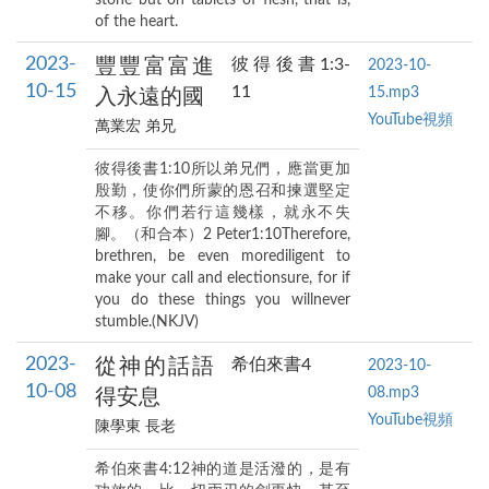
of the heart.
2023-
豐豐富富進
彼得後書1:3-
2023-10-
10-15
11
15.mp3
入永遠的國
YouTube視頻
萬業宏 弟兄
彼得後書1:10所以弟兄們，應當更加
殷勤，使你們所蒙的恩召和揀選堅定
不移。你們若行這幾樣，就永不失
腳。（和合本）2 Peter1:10Therefore,
brethren, be even morediligent to
make your call and electionsure, for if
you do these things you willnever
stumble.(NKJV)
2023-
從神的話語
希伯來書4
2023-10-
10-08
08.mp3
得安息
YouTube視頻
陳學東 長老
希伯來書4:12神的道是活潑的，是有