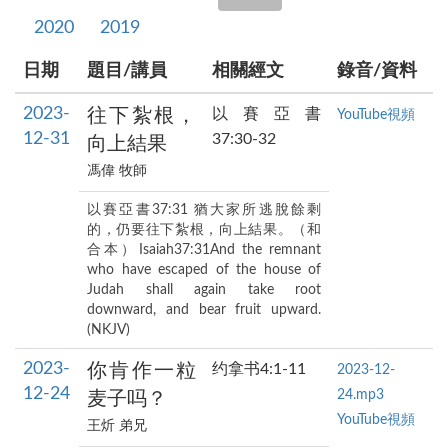
2020
2019
日期
題目/講員
相關經文
錄音/資料
2023-
往下紮根，
以賽亞書
YouTube視頻
12-31
37:30-32
向上結果
馮偉 牧師
以賽亞書37:31 猶大家所逃脫餘剩
的，仍要往下紮根，向上結果。（和
合本）Isaiah37:31And the remnant
who have escaped of the house of
Judah shall again take root
downward, and bear fruit upward.
(NKJV)
2023-
你肯作一粒
约拿书4:1-11
2023-12-
12-24
24.mp3
麦子吗？
YouTube視頻
王炘 弟兄