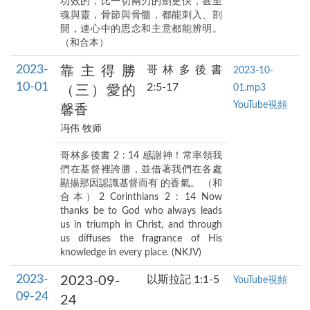
功效的，比一切兩刃的劍更快，甚至
魂與靈，骨節與骨髓，都能刺入、剖
開，連心中的思念和主意都能辨明。
（和合本）
2023-
靠主得勝
哥林多後書
2023-10-
10-01
2:5-17
01.mp3
（三）愛的
YouTube視頻
馨香
冯伟 牧师
哥林多後書 2 : 14 感謝神！常率領我
們在基督裡誇勝，並借著我們在各處
顯揚那因認識基督而有 的香氣。 （和
合本）2 Corinthians 2 : 14 Now
thanks be to God who always leads
us in triumph in Christ, and through
us diffuses the fragrance of His
knowledge in every place. (NKJV)
2023-
2023-09-
以斯拉記 1:1-5
YouTube視頻
09-24
24