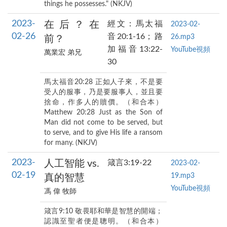
things he possesses." (NKJV)
2023-
在后？在
經文：馬太福
2023-02-
02-26
音20:1-16；路
26.mp3
前？
加福音13:22-
YouTube視頻
萬業宏 弟兄
30
馬太福音20:28 正如人子來，不是要
受人的服事，乃是要服事人，並且要
捨命，作多人的贖價。（和合本）
Matthew 20:28 Just as the Son of
Man did not come to be served, but
to serve, and to give His life a ransom
for many. (NKJV)
2023-
人工智能 vs.
箴言3:19-22
2023-02-
02-19
19.mp3
真的智慧
YouTube視頻
馮 偉 牧師
箴言9:10 敬畏耶和華是智慧的開端；
認識至聖者便是聰明。（和合本）