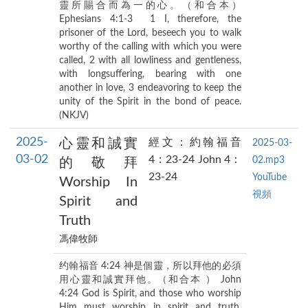
靈所賜合而為一的心。（和合本）
Ephesians 4:1-3 1 I, therefore, the
prisoner of the Lord, beseech you to walk
worthy of the calling with which you were
called, 2 with all lowliness and gentleness,
with longsuffering, bearing with one
another in love, 3 endeavoring to keep the
unity of the Spirit in the bond of peace.
(NKJV)
2025-
心靈和誠實
經文：約翰福音
2025-03-
03-02
4：23-24 John 4：
02.mp3
的敬拜
23-24
YouTube
Worship In
視頻
Spirit and
Truth
馮偉牧師
约翰福音 4:24 神是個靈，所以拜他的必須
用心靈和誠實拜他。（和合本 ） John
4:24 God is Spirit, and those who worship
Him must worship in spirit and truth.