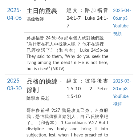
2025-
主日的意義
經文：路加福音
2025-04-
04-06
24:1-7 Luke 24:1-
06.mp3
馮偉牧師
7
YouTube
視頻
路加福音 24:5b-6a 那兩個人就對她們說：
“為什麼在死人中找活人呢 ？ 他不在這裡，
已經復活了.” （和合本） Luke 24:5b-6a
They said to them, “Why do you seek the
living among the dead? 6 He is not here,
but is risen!” (NKJV)
2025-
品格的操練 -
經文：彼得後書
2025-03-
03-30
1:5-10 2 Peter
30.mp3
節制
1:5-10
YouTube
陳學東 長老
視頻
哥林多前书 9:27 我是攻克己身，叫身服
我，恐怕我傳福音給別人，自 己反被棄絕
了。（和合本） 1 Corinthians 9:27 But I
discipline my body and bring it into
subjection, lest, when I have preached to