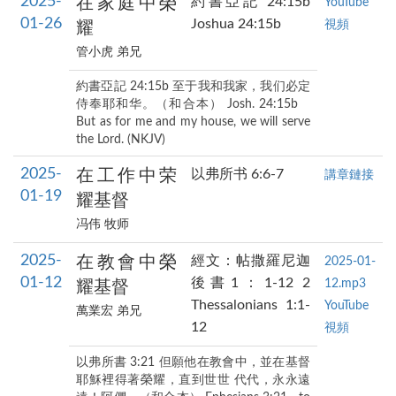
2025-
在家庭中榮
約書亞記 24:15b
YouTube
01-26
Joshua 24:15b
視頻
耀
管小虎 弟兄
約書亞記 24:15b 至于我和我家，我们必定
侍奉耶和华。（和合本） Josh. 24:15b
But as for me and my house, we will serve
the Lord. (NKJV)
2025-
在工作中荣
以弗所书 6:6-7
講章鏈接
01-19
耀基督
冯伟 牧师
2025-
在教會中榮
經文：帖撒羅尼迦
2025-01-
01-12
後書1：1-12 2
12.mp3
耀基督
Thessalonians 1:1-
YouTube
萬業宏 弟兄
12
視頻
以弗所書 3:21 但願他在教會中，並在基督
耶穌裡得著榮耀，直到世世 代代，永永遠