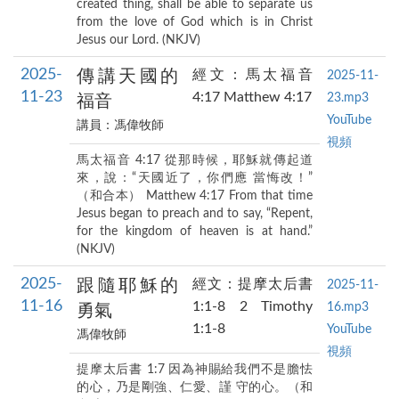
created thing, shall be able to separate us
from the love of God which is in Christ
Jesus our Lord. (NKJV)
2025-
傳講天國的
經文：馬太福音
2025-11-
11-23
4:17 Matthew 4:17
23.mp3
福音
YouTube
講員：馮偉牧師
視頻
馬太福音 4:17 從那時候，耶穌就傳起道
來，說：“天國近了，你們應 當悔改！”
（和合本） Matthew 4:17 From that time
Jesus began to preach and to say, “Repent,
for the kingdom of heaven is at hand.”
(NKJV)
2025-
跟隨耶穌的
經文：提摩太后書
2025-11-
11-16
1:1-8 2 Timothy
16.mp3
勇氣
1:1-8
YouTube
馮偉牧師
視頻
提摩太后書 1:7 因為神賜給我們不是膽怯
的心，乃是剛強、仁愛、謹 守的心。（和