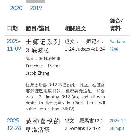
2020
2019
錄音/
日期
題目/講員
相關經文
資料
2025-
士师记系列
經文：士师记4：
YouTube
11-09
1-24 Judges 4:1-24
視頻
3-底波拉
講員：張開瑞牧師
Preacher: Pastor
Jacob Zhang
提摩太后書 3:12 不但如此，凡立志在基督
耶穌裡敬虔度日的，也都要受逼迫（和合
本） 2 Timothy 3:12 Yes, and all who
desire to live godly in Christ Jesus will
suffer persecution. (NKJV)
2025-
蒙神喜悅的
經文：羅馬書12:1-
2025-12-
12-28
2 Romans 12:1-2
28.mp3
聖潔活祭