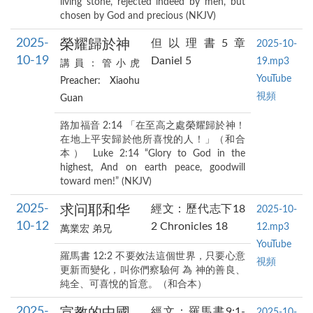
living stone, rejected indeed by men, but
chosen by God and precious (NKJV)
2025-
榮耀歸於神
但以理書5章
2025-10-
10-19
Daniel 5
19.mp3
講員：管小虎
YouTube
Preacher: Xiaohu
視頻
Guan
路加福音 2:14 「在至高之處榮耀歸於神！
在地上平安歸於他所喜悅的人！」（和合
本） Luke 2:14 “Glory to God in the
highest, And on earth peace, goodwill
toward men!” (NKJV)
2025-
求问耶和华
經文：歷代志下18
2025-10-
10-12
2 Chronicles 18
12.mp3
萬業宏 弟兄
YouTube
羅馬書 12:2 不要效法這個世界，只要心意
視頻
更新而變化，叫你們察驗何 為 神的善良、
純全、可喜悅的旨意。（和合本）
2025-
經文：羅馬書9:1-
2025-10-