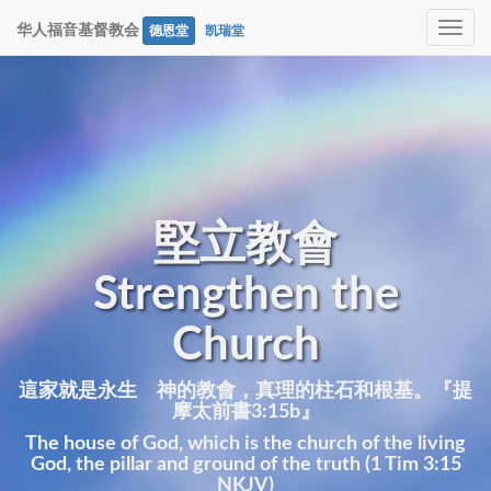
Toggle
华人福音基督教会
德恩堂
凯瑞堂
navig
堅立教會
Strengthen the
Church
這家就是永生 神的教會，真理的柱石和根基。『提
摩太前書3:15b』
The house of God, which is the church of the living
God, the pillar and ground of the truth (1 Tim 3:15
NKJV)