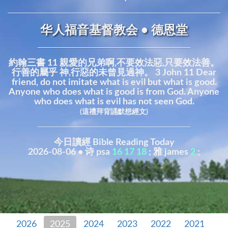
华人福音基督教会 • 德恩堂
約翰三書 11 親愛的兄弟啊,不要效法惡,只要效法善。
行善的屬乎 神,行惡的未曾見過神。 3 John 11 Dear
friend, do not imitate what is evil but what is good.
Anyone who does what is good is from God. Anyone
who does what is evil has not seen God.
(這禮拜背誦默想經文)
今日讀經 Bible Reading Today
2026-08-06 • 诗 psa
16
17
18
; 雅 james
2
;
2026
2025
2024
2023
2022
2021