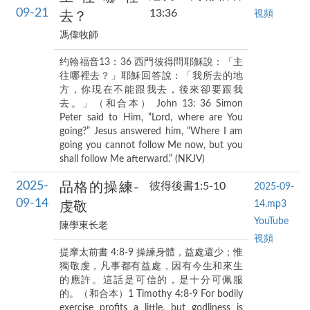
09-21
13:36
視頻
去？
馮偉牧師
约翰福音13：36 西門彼得問耶穌說：「主
往哪裡去？」耶穌回答說：「我所去的地
方，你現在不能跟我去，後來卻要跟我
去。」（和合本） John 13: 36 Simon
Peter said to Him, “Lord, where are You
going?” Jesus answered him, “Where I am
going you cannot follow Me now, but you
shall follow Me afterward.” (NKJV)
2025-
品格的操練-
彼得後書1:5-10
2025-09-
09-14
14.mp3
虔敬
YouTube
陳學東长老
視頻
提摩太前書 4:8-9 操練身體，益處還少；惟
獨敬虔，凡事都有益處，因有今生和來生
的應許。這話是可信的，是十分可佩服
的。（和合本）1 Timothy 4:8-9 For bodily
exercise profits a little, but godliness is