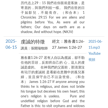
历代志上29：15 我們在你面前是客旅，是
寄居的，與我們列祖一樣。 我們在世的日
子如影兒，不能長存。（和合本） 1
Chronicles 29:15 For we are aliens and
pilgrims before You, As were all our
fathers; Our days on earth are as a
shadow, And without hope. (NKJV)
2025-
虔誠的特徵
經文：雅各書1:26-
2025-06-
06-15
27 James 1:26-27
15.mp3
講員：張開瑞牧師
YouTube
雅各書1:26-27 若有人自以為虔誠，卻不勒
視頻
住他的舌頭，反欺哄自己的 心，這人的虔
誠是虛的。 在神我們的父面前，那清潔沒
有玷汙的虔誠就 是看顧在患難中的孤兒寡
婦，並且保守自己不沾染世俗。（和合
本） James 1:26-27 If anyone among you
thinks he is religious, and does not bridle
his tongue but deceives his own heart, this
one’s religion is useless. Pure and
undefiled religion before God and the
Father is this: to visit orphans and widows