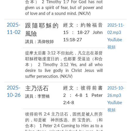
合本） 2 Timothy 1:7 For God has not
given us a spirit of fear, but of power and
of love and of a sound mind. (NKJV)
2025-
跟隨耶穌的
經文：約翰福音
2025-11-
11-02
15：18-27 John
02.mp3
風險
15:18-27
YouTube
講員：馮偉牧師
視頻
提摩太后書 3:12 不但如此，凡立志在基督
耶穌裡敬虔度日的，也都要 受逼迫（和合
本） 2 Timothy 3:12 Yes, and all who
desire to live godly in Christ Jesus will
suffer persecution. (NKJV)
2025-
主乃活石
經文：彼得前書
2025-10-
10-26
2：4-8 1 Peter
26.mp3
講員：李豐橋
2:4-8
YouTube
視頻
彼得前书 2:4 主乃活石，固然是被人所弃
的，却是被 神所拣选、所 宝贵的。（和
合本） 1 Peter 2:4 Coming to Him as to a