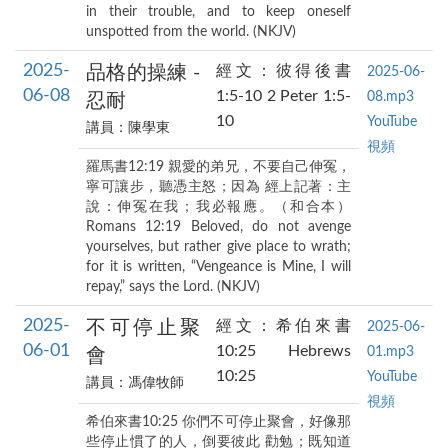
in their trouble, and to keep oneself
unspotted from the world. (NKJV)
2025-
品格的操練 -
經文：彼得後書
2025-06-
06-08
1:5-10 2 Peter 1:5-
08.mp3
忍耐
10
YouTube
講員：陳學東
視頻
羅馬書12:19 親愛的弟兄，不要自己伸冤，
寧可讓步，聽憑主怒；因為 經上記著：主
說：伸冤在我；我必報應。（和合本）
Romans 12:19 Beloved, do not avenge
yourselves, but rather give place to wrath;
for it is written, “Vengeance is Mine, I will
repay,” says the Lord. (NKJV)
2025-
不可停止聚
經文：希伯來書
2025-06-
06-01
10:25 Hebrews
01.mp3
會
10:25
YouTube
講員：馮偉牧師
視頻
希伯來書10:25 你們不可停止聚會，好像那
些停止慣了的人，倒要彼此 勸勉；既知道