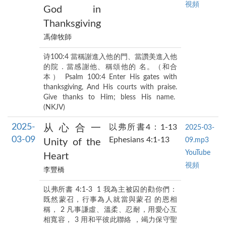
視頻
God in
Thanksgiving
馮偉牧師
诗100:4 當稱謝進入他的門、當讚美進入他
的院．當感謝他、稱頌他的 名。（和合
本） Psalm 100:4 Enter His gates with
thanksgiving, And His courts with praise.
Give thanks to Him; bless His name.
(NKJV)
2025-
从心合一
以弗所書4：1-13
2025-03-
03-09
Ephesians 4:1-13
09.mp3
Unity of the
YouTube
Heart
視頻
李豐橋
以弗所書 4:1-3 1 我為主被囚的勸你們：
既然蒙召，行事為人就當與蒙召 的恩相
稱， 2 凡事謙虛、溫柔、忍耐，用愛心互
相寬容， 3 用和平彼此聯絡 ，竭力保守聖