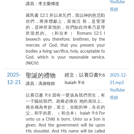
YouTube
講員：李主榮傳道
視頻
羅馬書 12:1 所以弟兄們，我以神的慈悲勸
你們，將身體獻上，當做活 祭，是聖潔
的，是神所喜悅的，你們如此侍奉乃是理
所當然的。（和合本 ） Romans 12:1 I
beseech you therefore, brethren, by the
mercies of God, that you present your
bodies a living sacrifice, holy, acceptable to
God, which is your reasonable service.
(NKJV)
2025-
聖誕的禮物
經文：以賽亞書9:6
2025-12-
12-21
Isaiah 9:6
21.mp3
講員：馮偉牧師
YouTube
以賽亞書 9:6 因有一嬰孩為我們而生，有
視頻
一子賜給我們。政權必擔在 祂的肩頭上。
祂名稱為奇妙，策士，全能的神，永在的
父，和平的君。（ 和合本） Isaiah 9:6 For
unto us a Child is born, Unto us a Son is
given; And the government will be upon
His shoulder. And His name will be called