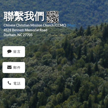
聯繫我們
Chinese Christian Mission Church (CCMC)
(Map)
4528 Bennett Memorial Road
Durham, NC 27705
留言
郵件
電話