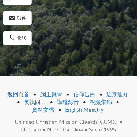
郵件
電話
返回頁首
•
網上聚會
•
信仰告白
•
近期通知
•
長執同工
•
講道錄音
•
視頻集錦
•
資料文檔
•
English Ministry
Chinese Christian Mission Church (CCMC) •
Durham • North Carolina • Since 1995