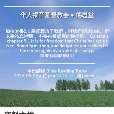
华人福音基督教会 • 德恩堂
加拉太書5:1 基督釋放了我們，叫我們得以自由。所
以要站立得穩， 不要再被奴僕的軛挾制。 Galatians
chapter 5:1 It is for freedom that Christ has set us
free. Stand firm, then, and do not let yourselves be
burdened again by a yoke of slavery.
(這禮拜背誦默想經文)
今日讀經 Bible Reading Today
2026-08-09 • 诗 psa
24
25
26
; 雅 james
5
;