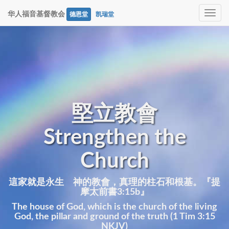
Toggle
华人福音基督教会
德恩堂
凯瑞堂
navig
堅立教會
Strengthen the
Church
這家就是永生 神的教會，真理的柱石和根基。『提
摩太前書3:15b』
The house of God, which is the church of the living
God, the pillar and ground of the truth (1 Tim 3:15
NKJV)