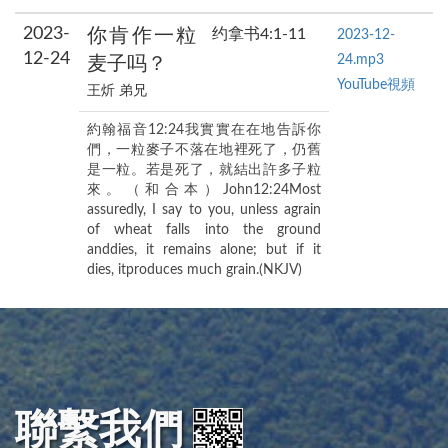
2023-
你肯作一粒
约拿书4:1-11
2023-12-
12-24
24.mp3
麦子吗？
YouTube視頻
王炘 弟兄
約翰福音12:24我實實在在地告訴你
們，一粒麥子不落在地裡死了，仍舊
是一粒。若是死了，就結出許多子粒
來。（和合本）John12:24Most
assuredly, I say to you, unless agrain
of wheat falls into the ground
anddies, it remains alone; but if it
dies, itproduces much grain.(NKJV)
聯繫我們