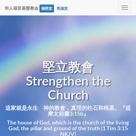
Toggle
华人福音基督教会
德恩堂
凯瑞堂
navig
堅立教會
Strengthen the
Church
這家就是永生 神的教會，真理的柱石和根基。『提
摩太前書3:15b』
The house of God, which is the church of the living
God, the pillar and ground of the truth (1 Tim 3:15
NKJV)