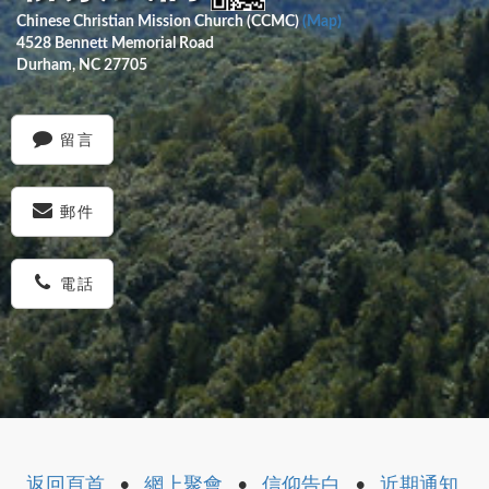
Chinese Christian Mission Church (CCMC)
(Map)
4528 Bennett Memorial Road
Durham, NC 27705
留言
郵件
電話
返回頁首
•
網上聚會
•
信仰告白
•
近期通知