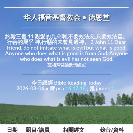
华人福音基督教会 • 德恩堂
約翰三書 11 親愛的兄弟啊,不要效法惡,只要效法善。
行善的屬乎 神,行惡的未曾見過神。 3 John 11 Dear
friend, do not imitate what is evil but what is good.
Anyone who does what is good is from God. Anyone
who does what is evil has not seen God.
(這禮拜背誦默想經文)
今日讀經 Bible Reading Today
2026-08-06 • 诗 psa
16
17
18
; 雅 james
2
;
日期
題目/講員
相關經文
錄音/資料