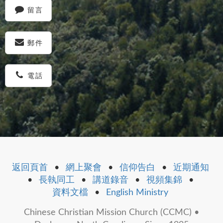
留言
郵件
電話
返回頁首
•
網上聚會
•
信仰告白
•
近期通知
•
長執同工
•
講道錄音
•
視頻集錦
•
資料文檔
•
English Ministry
Chinese Christian Mission Church (CCMC) •