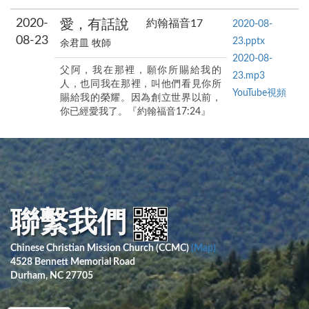
2020-
愛，有話說
約翰福音17
2020-08-
08-23
23.pptx
余君皿 牧師
2020-08-
父阿，我在那裡，願你所賜給我的
23.mp3
人，也同我在那裡，叫他們看見你所
YouTube視頻
賜給我的榮耀。因為創立世界以前，
你已經愛我了。『約翰福音17:24』
聯繫我們
Chinese Christian Mission Church (CCMC)
(Map)
4528 Bennett Memorial Road
Durham, NC 27705