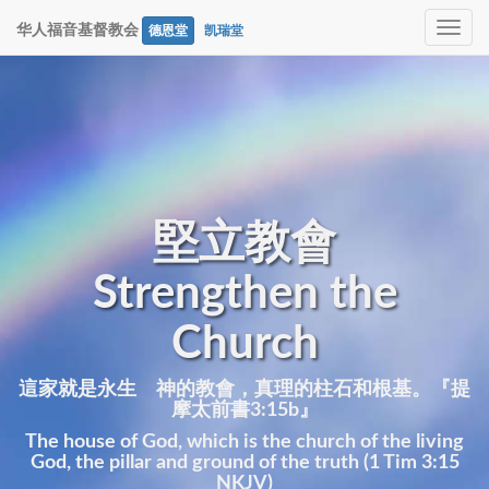
Toggle
华人福音基督教会
德恩堂
凯瑞堂
navig
堅立教會
Strengthen the
Church
這家就是永生 神的教會，真理的柱石和根基。『提
摩太前書3:15b』
The house of God, which is the church of the living
God, the pillar and ground of the truth (1 Tim 3:15
NKJV)