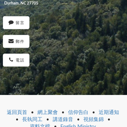
Durham, NC 27705
留言
郵件
電話
返回頁首
•
網上聚會
•
信仰告白
•
近期通知
•
長執同工
•
講道錄音
•
視頻集錦
•
資料文檔
•
English Ministry