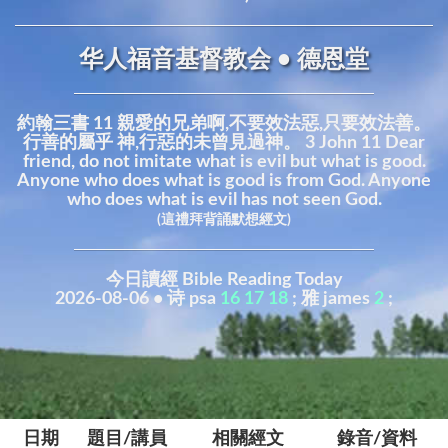
华人福音基督教会 • 德恩堂
約翰三書 11 親愛的兄弟啊,不要效法惡,只要效法善。
行善的屬乎 神,行惡的未曾見過神。 3 John 11 Dear
friend, do not imitate what is evil but what is good.
Anyone who does what is good is from God. Anyone
who does what is evil has not seen God.
(這禮拜背誦默想經文)
今日讀經 Bible Reading Today
2026-08-06 • 诗 psa
16
17
18
; 雅 james
2
;
日期
題目/講員
相關經文
錄音/資料