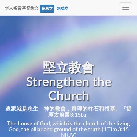
Toggle
华人福音基督教会
德恩堂
凯瑞堂
navig
堅立教會
Strengthen the
Church
這家就是永生 神的教會，真理的柱石和根基。『提
摩太前書3:15b』
The house of God, which is the church of the living
God, the pillar and ground of the truth (1 Tim 3:15
NKJV)