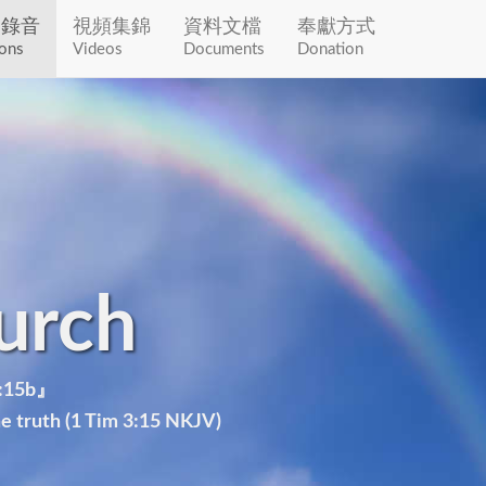
道錄音
視頻集錦
資料文檔
奉獻方式
ons
Videos
Documents
Donation
urch
15b』
he truth (1 Tim 3:15 NKJV)