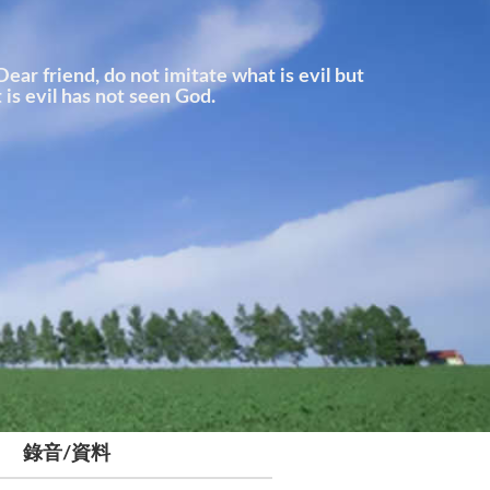
o not imitate what is evil but
s evil has not seen God.
錄音/資料