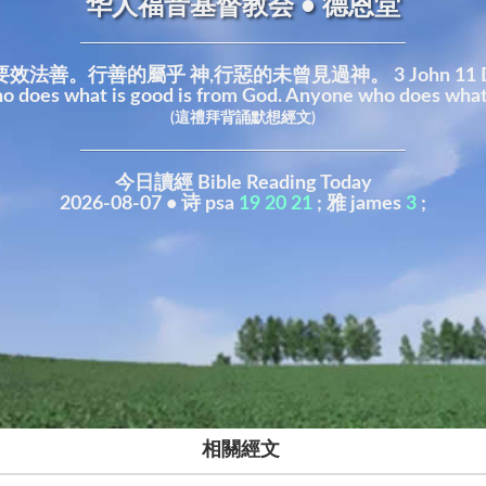
华人福音基督教会 • 德恩堂
的屬乎 神,行惡的未曾見過神。 3 John 11 Dear friend, d
o does what is good is from God. Anyone who does what i
(這禮拜背誦默想經文)
今日讀經 Bible Reading Today
2026-08-07 • 诗 psa
19
20
21
; 雅 james
3
;
相關經文