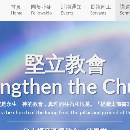
首頁
團契小組
近期通知
長執同工
講
Home
Fellowship
Events
Servants
Serm
堅立教會
engthen the Ch
是永生 神的教會，真理的柱石和根基。『提摩太前書3:
s the church of the living God, the pillar and ground of t