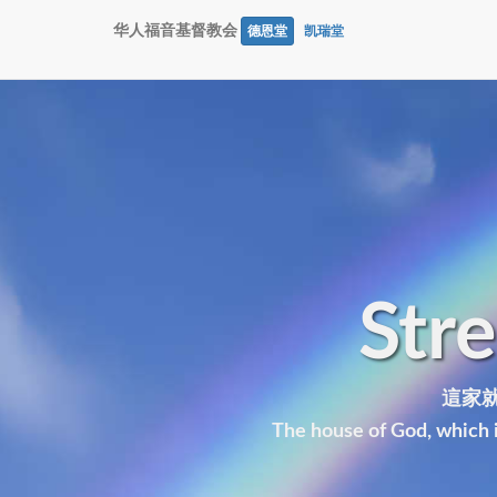
华人福音基督教会
德恩堂
凯瑞堂
Str
這家就
The house of God, which i