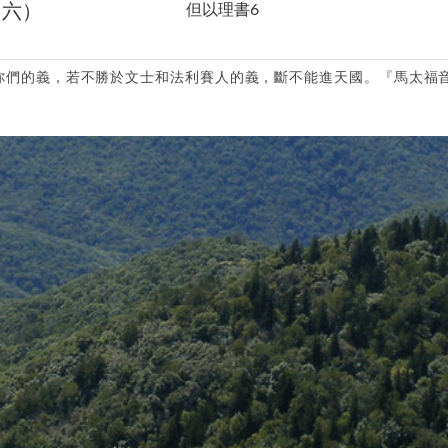
（六）
但以理書6
你們的義，若不勝於文士和法利賽人的義，斷不能進天國。『馬太福