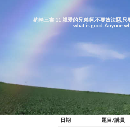
約翰三書 11 親愛的兄弟啊,不要效法惡,只要效法善。行善
what is good. Anyone wh
日期
題目/講員