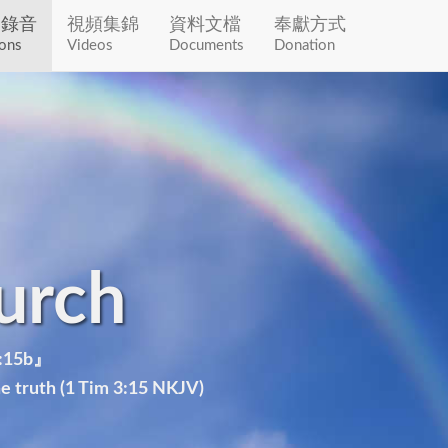
道錄音
視頻集錦
資料文檔
奉獻方式
ons
Videos
Documents
Donation
urch
15b』
he truth (1 Tim 3:15 NKJV)