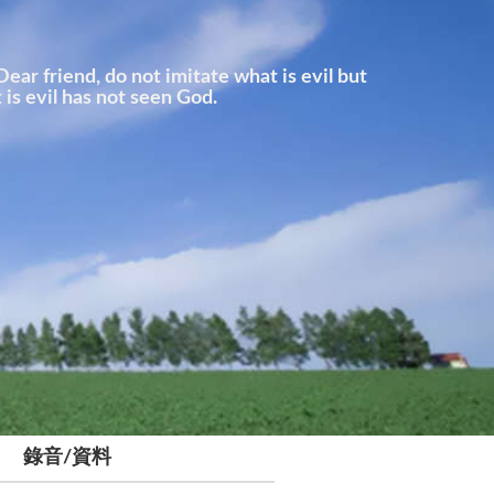
o not imitate what is evil but
s evil has not seen God.
錄音/資料