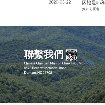
2020-03-22
因祂是耶
黃力夫 長老
聯繫我們
Chinese Christian Mission Church (CCMC)
(Map)
4528 Bennett Memorial Road
Durham, NC 27705