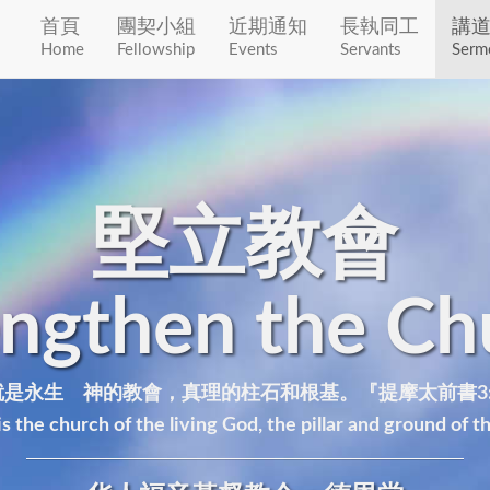
首頁
團契小組
近期通知
長執同工
講
Home
Fellowship
Events
Servants
Serm
堅立教會
engthen the Ch
是永生 神的教會，真理的柱石和根基。『提摩太前書3:
s the church of the living God, the pillar and ground of t