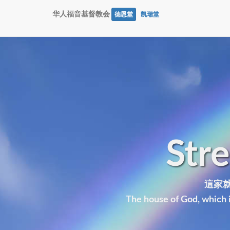
华人福音基督教会
德恩堂
凯瑞堂
Str
這家就
The house of God, which i