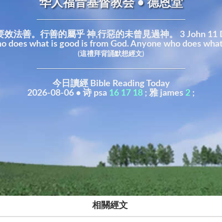
华人福音基督教会 • 德恩堂
的屬乎 神,行惡的未曾見過神。 3 John 11 Dear friend, d
o does what is good is from God. Anyone who does what i
(這禮拜背誦默想經文)
今日讀經 Bible Reading Today
2026-08-06 • 诗 psa
16
17
18
; 雅 james
2
;
相關經文