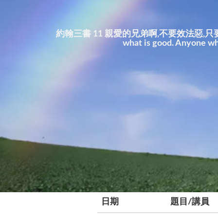
約翰三書 11 親愛的兄弟啊,不要效法惡,只要效法善。行善
what is good. Anyone wh
日期
題目/講員