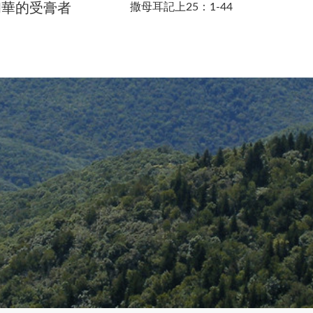
和華的受膏者
撒母耳記上25：1-44